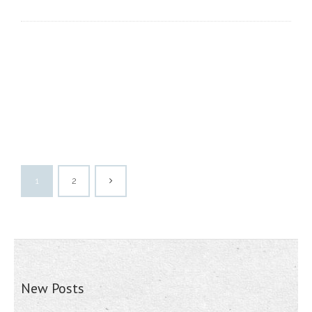
1
2
New Posts