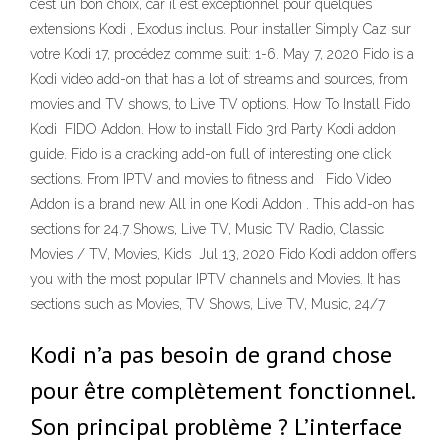
c’est un bon choix, car il est exceptionnel pour quelques
extensions Kodi , Exodus inclus. Pour installer Simply Caz sur
votre Kodi 17, procédez comme suit: 1-6. May 7, 2020 Fido is a
Kodi video add-on that has a lot of streams and sources, from
movies and TV shows, to Live TV options. How To Install Fido
Kodi FIDO Addon. How to install Fido 3rd Party Kodi addon
guide. Fido is a cracking add-on full of interesting one click
sections. From IPTV and movies to fitness and Fido Video
Addon is a brand new All in one Kodi Addon . This add-on has
sections for 24.7 Shows, Live TV, Music TV Radio, Classic
Movies / TV, Movies, Kids Jul 13, 2020 Fido Kodi addon offers
you with the most popular IPTV channels and Movies. It has
sections such as Movies, TV Shows, Live TV, Music, 24/7
Kodi n’a pas besoin de grand chose
pour être complètement fonctionnel.
Son principal problème ? L’interface