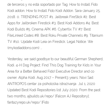
de terceros y no está soportado por Tag: How to Install Fido
Kodi addon. How to Install Fido Kodi Addon. Sara-January 25,
2018. 0. TRENDING POST #1. Jailbreak FireStick #2. Best
Apps for Jailbroken Firestick #3. Best Kodi Addons #4. Best
Kodi Builds #5. Cinema APK #6. Cyberflix TV #7. Best
FileLinked Codes #8. Best Roku Private Channels #9. Titanium
TV #10. Update Kodi Leia on Firestick. Legal Notice. We
(mykodiaddons.com) …
Yesterday, we said goodbye to our beautiful German Shepherd,
Kodi. 4-H Dog Project: Find This Dog Training for Kids in Your
Area for a Better Behaved Fido! Executive Director and co
owner. Alpha Kodi. Aug 2017 – Present3 years. Novi Sad.
ANTROPOS centar za psihološka istraživanja Jul 1, 2020
Updated Best Kodi Repositories list July 2020: From the past
two months, ajbuilds.uk/repo/ [Falcon AJ Repository];
fantazyrepo.uk/repo/ [Fido